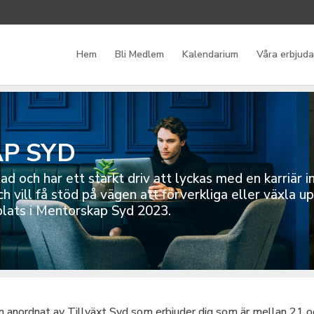
Hem
Bli Medlem
Kalendarium
Våra erbjud
P SYD
tad och har ett starkt driv att lyckas med en karriär i
h vill få stöd på vägen att förverkliga eller växla u
plats i Mentorskap Syd 2023.
anordnat av Tillväxt Syd som erbjuder dig som är mellan 21 och