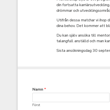
din fortsatta karriärsutvecklin
drömmar och utvecklingsområ
Utifrån dessa matchar vi iho
dina behov. Det kommer att bli 
Du kan själv ansöka till men
talangfull anställd och man kan
Sista ansökningsdag 30 septe
Namn
*
Först