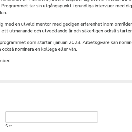
g. Programmet tar sin utgångspunkt i grundliga intervjuer med dig 
den.
p dig med en utvald mentor med gedigen erfarenhet inom område
ett utmanande och utvecklande år och säkerligen också starten 
torprogrammet som startar i januari 2023. Arbetsgivare kan nomin
 också nominera en kollega eller vän.
mber.
Sist