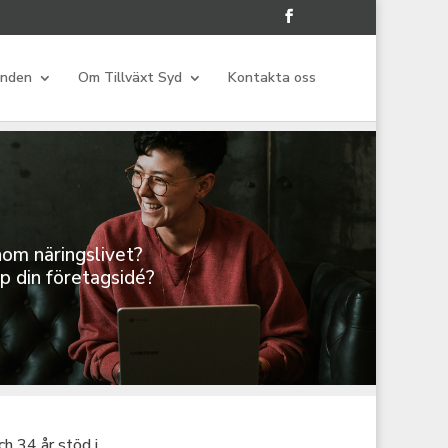
anden
Om Tillväxt Syd
Kontakta oss
nom näringslivet?
pp din företagsidé?
 34 år stöd i